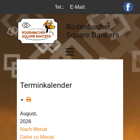
Tel.:
E-Mail:
Rodenbacher
Square Dancers
Terminkalender
August,
2026
Nach Monat
Gehe zu Monat