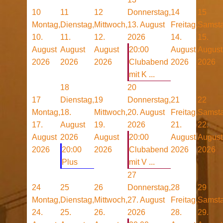
10
11
12
Donnerstag,
14
15
Montag,
Dienstag,
Mittwoch,
13. August
Freitag,
Samsta
10.
11.
12.
2026
14.
15.
August
August
August
20:00
August
August
2026
2026
2026
Clubabend
2026
2026
mit K ...
18
20
17
Dienstag,
19
Donnerstag,
21
22
Montag,
18.
Mittwoch,
20. August
Freitag,
Samsta
17.
August
19.
2026
21.
22.
August
2026
August
20:00
August
August
2026
20:00
2026
Clubabend
2026
2026
Plus
mit V ...
27
24
25
26
Donnerstag,
28
29
Montag,
Dienstag,
Mittwoch,
27. August
Freitag,
Samsta
24.
25.
26.
2026
28.
29.