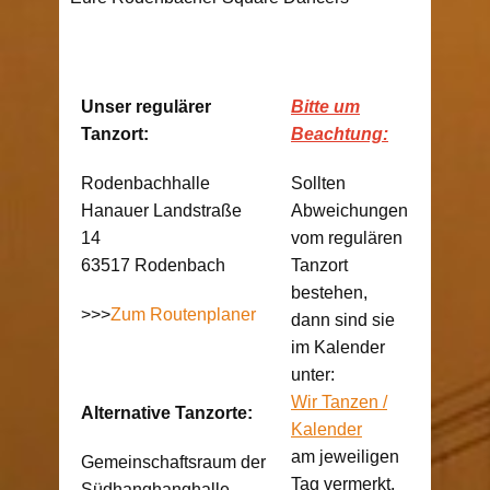
Unser regulärer
Bitte um
Tanzort:
Beachtung:
Rodenbachhalle
Sollten
Hanauer Landstraße
Abweichungen
14
vom regulären
63517 Rodenbach
Tanzort
bestehen,
>>>
Zum Routenplaner
dann sind sie
im Kalender
unter:
Wir Tanzen /
Alternative Tanzorte:
Kalender
am jeweiligen
Gemeinschaftsraum der
Tag vermerkt.
Südhanghanghalle